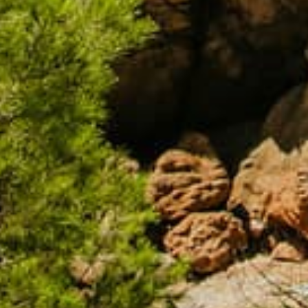
Teléfono
Correo electrónico
Comentario
He leído y acepto la
Acepto recibir información sobre las actividades, servicios y producto
Enviar
WHATSAPP