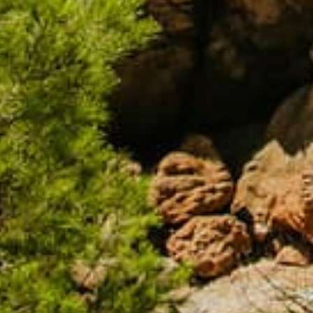
Telèfon
Correu electrònic
Comentari
He llegit i accepto la
Accepto rebre informació sobre les activitats, serveis i productes
Enviar
WHATSAPP